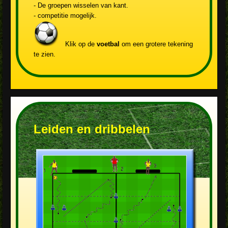
- De groepen wisselen van kant.
- competitie mogelijk.
Klik op de
voetbal
om een grotere tekening
te zien.
Leiden en dribbelen