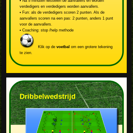
• Na 5 minuten wisselen de aanvallers en worden
verdedigers en verdedigers worden aanvallers.
• Fun: als de verdedigers scoren 2 punten. Als de
aanvallers scoren na een pas: 2 punten, anders 1 punt
voor de aanvallers.
• Coaching: stop /help methode
Klik op de
voetbal
om een grotere tekening
te zien.
Dribbelwedstrijd