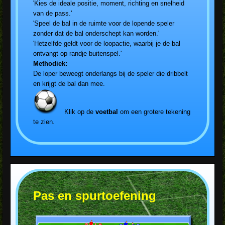
'Kies de ideale positie, moment, richting en snelheid
van de pass.'
'Speel de bal in de ruimte voor de lopende speler
zonder dat de bal onderschept kan worden.'
'Hetzelfde geldt voor de loopactie, waarbij je de bal
ontvangt op randje buitenspel.'
Methodiek:
De loper beweegt onderlangs bij de speler die dribbelt
en krijgt de bal dan mee.
Klik op de
voetbal
om een grotere tekening
te zien.
Pas en spurtoefening